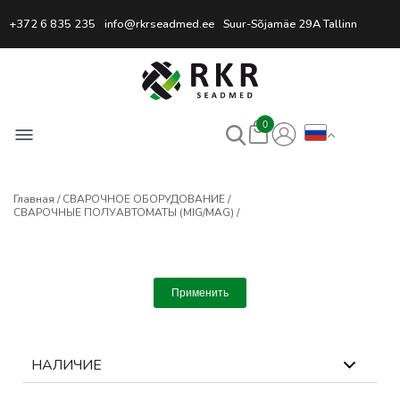
Профессиональный интернет
+372 6 835 235
info@rkrseadmed.ee
Suur-Sõjamäe 29A Tallinn
0
Главная
СВАРОЧНОЕ ОБОРУДОВАНИЕ
СВАРОЧНЫЕ ПОЛУАВТОМАТЫ (MIG/MAG)
Применить
НАЛИЧИЕ