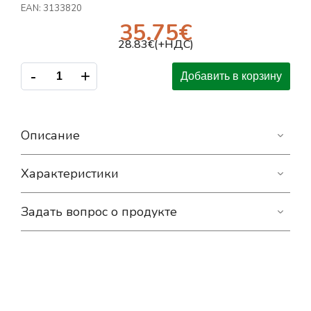
EAN:
3133820
35.75
€
28.83
€(+НДС)
-
+
Добавить в корзину
Описание
Характеристики
Задать вопрос о продукте