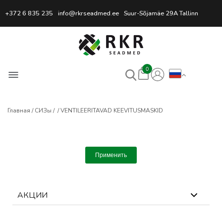
Профессиональный интернет
+372 6 835 235
info@rkrseadmed.ee
Suur-Sõjamäe 29A Tallinn
0
Главная
СИЗы
VENTILEERITAVAD KEEVITUSMASKID
Применить
АКЦИИ
0
выбрано
Сбросить