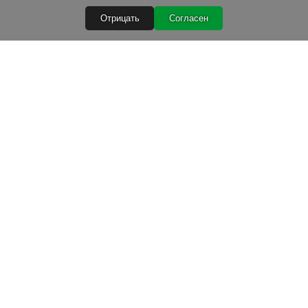
Отрицать
Согласен
Быстрые ссылки
Условия покупки
Обработка персональных данных
Гарантийные условия
Лизинг
Условия доставки
Расходные материалы для TIG 2024 2