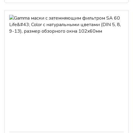
€
€
До