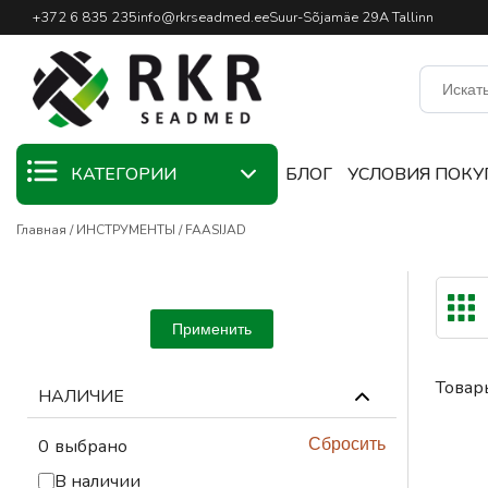
Профессиональный интернет
+372 6 835 235
info@rkrseadmed.ee
Suur-Sõjamäe 29A Tallinn
КАТЕГОРИИ
БЛОГ
УСЛОВИЯ ПОКУ
Главная
ИНСТРУМЕНТЫ
FAASIJAD
KAMPAANIA
СВАРОЧНЫЕ
МАТЕРИАЛЫ
Применить
СВАРОЧНЫЕ
ГОРЕЛКИ
Товар
НАЛИЧИЕ
СВАРОЧНОЕ
ОБОРУДОВАНИЕ
0
выбрано
Сбросить
СВАРОЧНЫЕ
В наличии