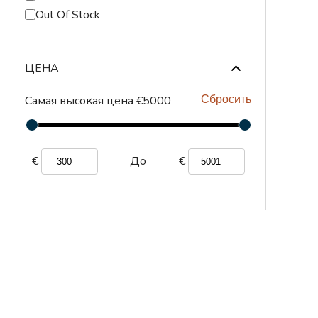
ПРИНАДЛЕЖНОСТИ
Out Of Stock
АБРАЗИВНЫЕ
МАТЕРИАЛЫ
ЦЕНА
СИЗЫ
Самая высокая цена €5000
Сбросить
СВАРОЧНЫЙ СТОЛ И
ПРИСПОСОБЛЕНИЯ
ПЛАЗМЕННАЯ
€
€
До
РЕЗКА
ГАЗОВАЯ РЕЗКА
ЛЕНТОЧНОПИЛЬНЫЕ
СТАНКИ И ПОЛОТНА
АВТОМАТИЗАЦИЯ
ИНСТРУМЕНТЫ