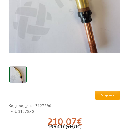
Распродано
Код продукта:
3127990
EAN:
3127990
210.07
€
169.41
€(+НДС)