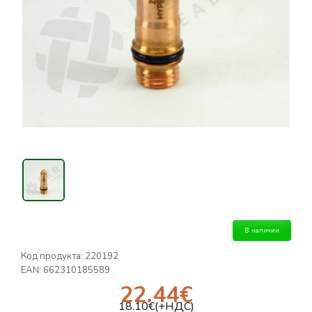
В наличии
Код продукта:
220192
EAN:
662310185589
22.44
€
18.10
€(+НДС)