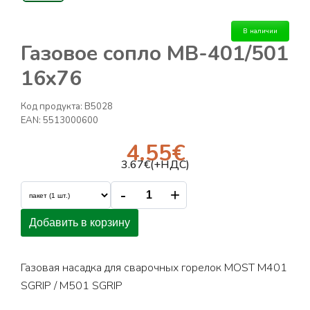
В наличии
Газовое сопло MB-401/501
16x76
Код продукта:
B5028
EAN:
5513000600
4.55
€
3.67
€(+НДС)
-
+
Добавить в корзину
Газовая насадка для сварочных горелок MOST M401
SGRIP / M501 SGRIP