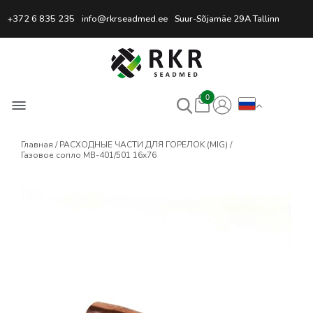
Профессиональный интернет
+372 6 835 235
info@rkrseadmed.ee
Suur-Sõjamäe 29A Tallinn
0
Главная
РАСХОДНЫЕ ЧАСТИ ДЛЯ ГОРЕЛOK (MIG)
Газовое сопло MB-401/501 16x76