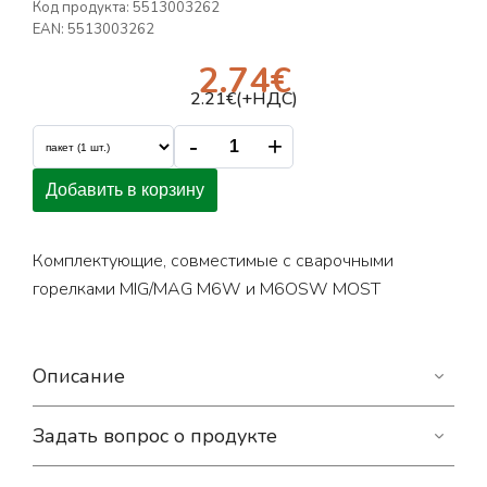
Код продукта:
5513003262
EAN:
5513003262
2.74
€
2.21
€(+НДС)
-
+
Добавить в корзину
Комплектующие, совместимые с сварочными
горелками MIG/MAG M6W и M6OSW MOST
Описание
Задать вопрос о продукте