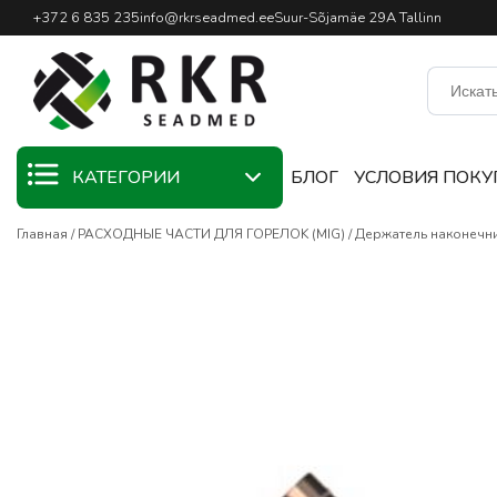
Профессиональный интернет
+372 6 835 235
info@rkrseadmed.ee
Suur-Sõjamäe 29A Tallinn
КАТЕГОРИИ
БЛОГ
УСЛОВИЯ ПОКУ
Главная
РАСХОДНЫЕ ЧАСТИ ДЛЯ ГОРЕЛOK (MIG)
Держатель наконечн
KAMPAANIA
СВАРОЧНЫЕ
МАТЕРИАЛЫ
СВАРОЧНЫЕ
ГОРЕЛКИ
СВАРОЧНОЕ
ОБОРУДОВАНИЕ
СВАРОЧНЫЕ