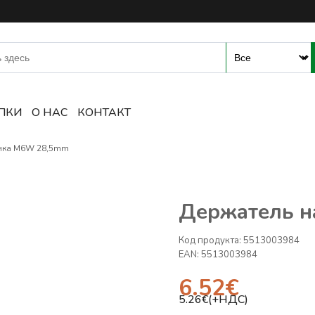
-магазин сварочного оборуд
ПКИ
О НАС
КОНТАКТ
ика M6W 28,5mm
Держатель 
Код продукта:
5513003984
EAN:
5513003984
6.52
€
5.26
€(+НДС)