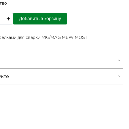
тво
+
Добавить в корзину
горелками для сварки MIG/MAG M6W MOST
укте