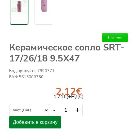
В наличии
Керамическое сопло SRT-
17/26/18 9.5X47
Код продукта:
7990771
EAN:
5613000780
2.12
€
1.71
€(+НДС)
-
+
Добавить в корзину