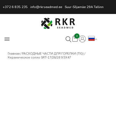
Профессиональный интернет
+372 6 835 235
info@rkrseadmed.ee
Suur-Sõjamäe 29A Tallinn
0
Главная
РАСХОДНЫЕ ЧАСТИ ДЛЯ ГОРЕЛКИ (TIG)
Керамическое сопло SRT-17/26/18 9.5X47