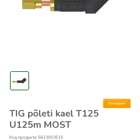
Распродано
TIG põleti kael T125
U125m MOST
Код продукта:
5613003510