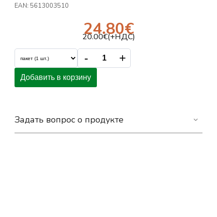
EAN:
5613003510
24.80
€
20.00
€(+НДС)
-
+
Добавить в корзину
Задать вопрос о продукте