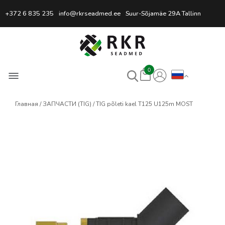
Профессиональный интернет
+372 6 835 235
info@rkrseadmed.ee
Suur-Sõjamäe 29A Tallinn
0
Главная
ЗАПЧАСТИ (TIG)
TIG põleti kael T125 U125m MOST