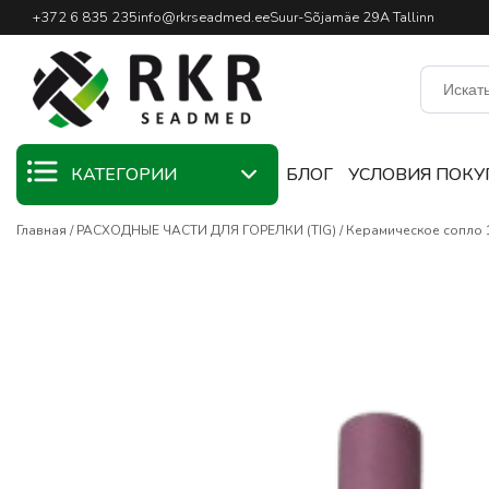
Профессиональный интернет
+372 6 835 235
info@rkrseadmed.ee
Suur-Sõjamäe 29A Tallinn
КАТЕГОРИИ
БЛОГ
УСЛОВИЯ ПОКУ
Главная
РАСХОДНЫЕ ЧАСТИ ДЛЯ ГОРЕЛКИ (TIG)
Керамическое сопло 1
KAMPAANIA
СВАРОЧНЫЕ
МАТЕРИАЛЫ
СВАРОЧНЫЕ
ГОРЕЛКИ
СВАРОЧНОЕ
ОБОРУДОВАНИЕ
СВАРОЧНЫЕ