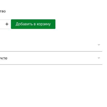
тво
+
Добавить в корзину
укте