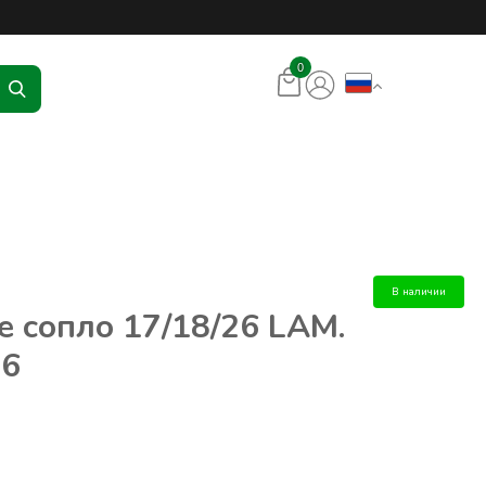
ования и аксессуаров – RKR
0
В наличии
 сопло 17/18/26 LAM.
76