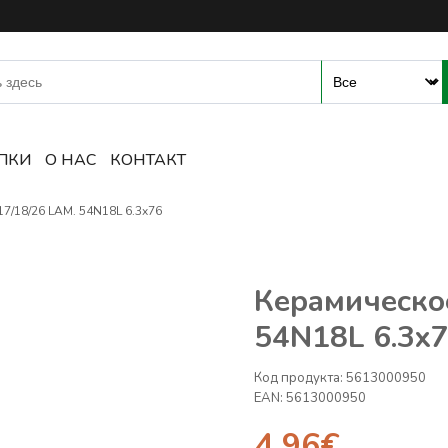
-магазин сварочного оборуд
ПКИ
О НАС
КОНТАКТ
7/18/26 LAM. 54N18L 6.3x76
Керамическое
54N18L 6.3x
Код продукта:
5613000950
EAN:
5613000950
4.96
€