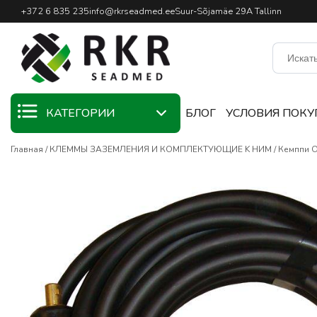
Профессиональный интернет
+372 6 835 235
info@rkrseadmed.ee
Suur-Sõjamäe 29A Tallinn
КАТЕГОРИИ
БЛОГ
УСЛОВИЯ ПОКУ
Главная
КЛЕММЫ ЗАЗЕМЛЕНИЯ И КОМПЛЕКТУЮЩИЕ K НИМ
Кемппи О
KAMPAANIA
СВАРОЧНЫЕ
МАТЕРИАЛЫ
СВАРОЧНЫЕ
ГОРЕЛКИ
СВАРОЧНОЕ
ОБОРУДОВАНИЕ
СВАРОЧНЫЕ