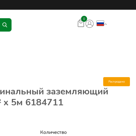
ования и аксессуаров – RKR
0
Распродано
гинальный заземляющий
 x 5м 6184711
Количество