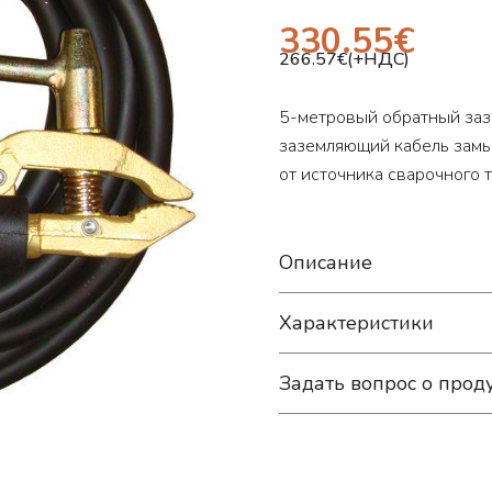
330.55
€
266.57
€(+НДС)
5-метровый обратный заз
заземляющий кабель замы
от источника сварочного 
Описание
Характеристики
Задать вопрос о прод