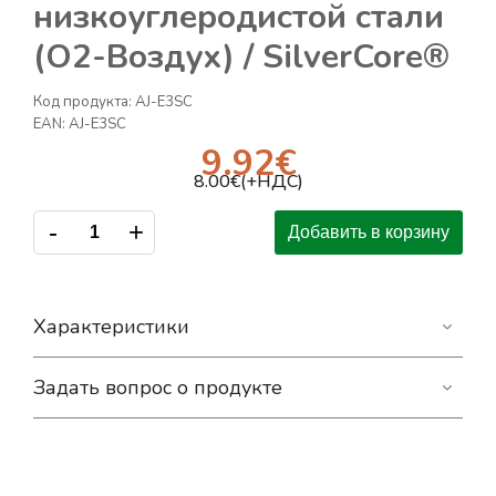
низкоуглеродистой стали
(O2-Воздух) / SilverCore®
Код продукта:
AJ-E3SC
EAN:
AJ-E3SC
9.92
€
8.00
€(+НДС)
-
+
Добавить в корзину
Характеристики
Задать вопрос о продукте