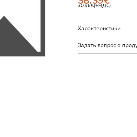
38.39
€
30.96
€(+НДС)
Характеристики
Задать вопрос о прод