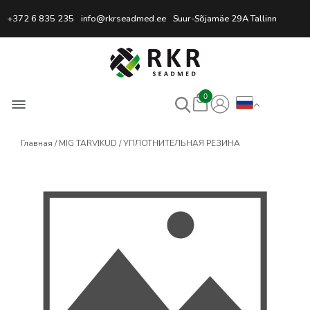
Профессиональный интернет
+372 6 835 235
info@rkrseadmed.ee
Suur-Sõjamäe 29A Tallinn
0
Главная
MIG TARVIKUD
УПЛОТНИТЕЛЬНАЯ РЕЗИНА