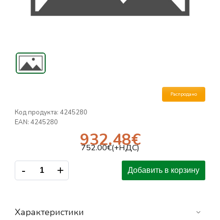
Распродано
Код продукта:
4245280
EAN:
4245280
932.48
€
752.00
€(+НДС)
-
+
Добавить в корзину
Характеристики