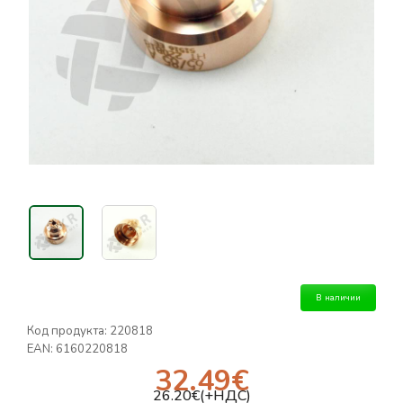
В наличии
Код продукта:
220818
EAN:
6160220818
32.49
€
26.20
€(+НДС)