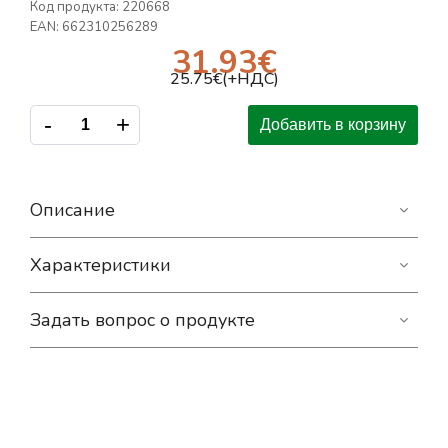
Код продукта:
220668
EAN:
662310256289
31.93
€
25.75
€(+НДС)
-
+
Добавить в корзину
Описание
Характеристики
Задать вопрос о продукте