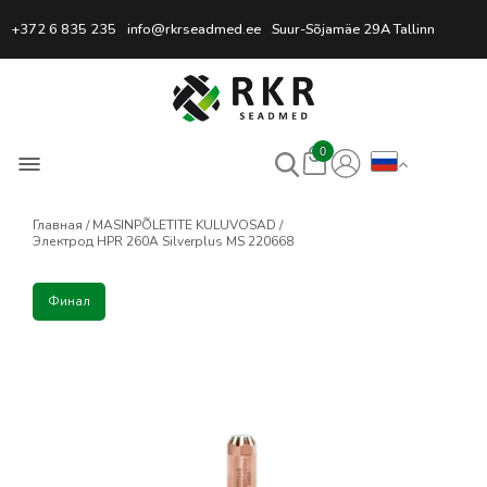
Профессиональный интернет
+372 6 835 235
info@rkrseadmed.ee
Suur-Sõjamäe 29A Tallinn
0
Главная
MASINPÕLETITE KULUVOSAD
Электрод HPR 260A Silverplus MS 220668
Финал