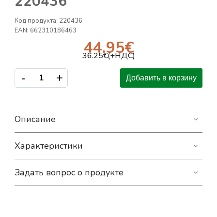
220436
Код продукта:
220436
EAN:
662310186463
44.95
€
36.25
€(+НДС)
-
+
Добавить в корзину
Описание
Характеристики
Задать вопрос о продукте