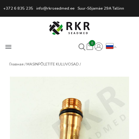
Профессиональный интернет
+372 6 835 235
info@rkrseadmed.ee
Suur-Sõjamäe 29A Tallinn
0
Главная
MASINPÕLETITE KULUVOSAD