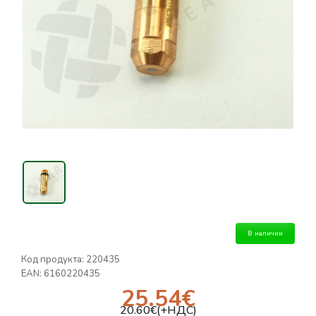
В наличии
Код продукта:
220435
EAN:
6160220435
25.54
€
20.60
€(+НДС)