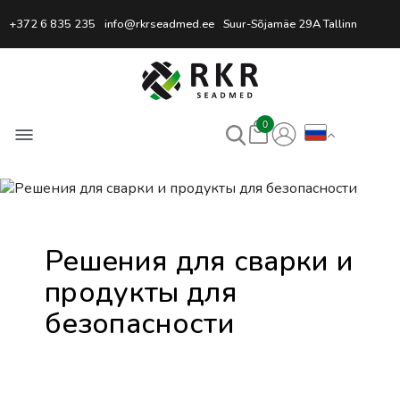
Профессиональный интернет
+372 6 835 235
info@rkrseadmed.ee
Suur-Sõjamäe 29A Tallinn
0
Решения для сварки и
продукты для
безопасности