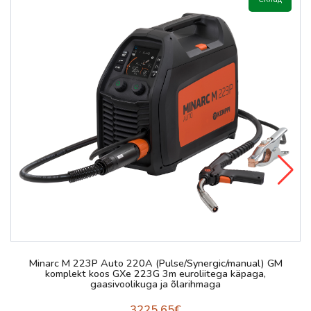
Minarc M 223P Auto 220A (Pulse/Synergic/manual) GM
komplekt koos GXe 223G 3m euroliitega käpaga,
gaasivoolikuga ja õlarihmaga
3225.65€