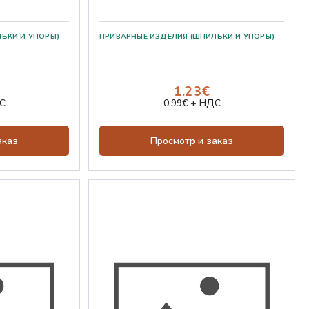
1.23€
С
0.99€ + НДС
аказ
Просмотр и заказ