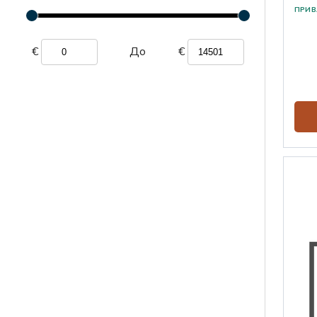
€
€
До