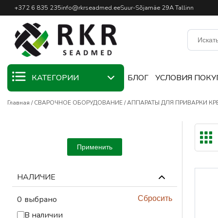
Профессиональный интернет
+372 6 835 235
info@rkrseadmed.ee
Suur-Sõjamäe 29A Tallinn
КАТЕГОРИИ
БЛОГ
УСЛОВИЯ ПОКУ
Главная
СВАРОЧНОЕ ОБОРУДОВАНИЕ
АППАРАТЫ ДЛЯ ПРИВАРКИ К
KAMPAANIA
СВАРОЧНЫЕ
МАТЕРИАЛЫ
Применить
СВАРОЧНЫЕ
ГОРЕЛКИ
НАЛИЧИЕ
СВАРОЧНОЕ
ОБОРУДОВАНИЕ
0
выбрано
Сбросить
СВАРОЧНЫЕ
В наличии