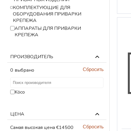
КОМПЛЕКТУЮЩИЕ ДЛЯ
ТЕХНИЧЕСКАЯ
ОБОРУДОВАНИЯ ПРИВАРКИ
ХИМИЯ
КРЕПЕЖА
ПОДЪЕМНЫЕ
АППАРАТЫ ДЛЯ ПРИВАРКИ
УСТРОЙСТВА
КРЕПЕЖА
ВЕНТИЛЯЦИОННЫЕ
УСТРОЙСТВА
ПРОИЗВОДИТЕЛЬ
0
выбрано
Сбросить
Köco
ЦЕНА
Самая высокая цена €14500
Сбросить