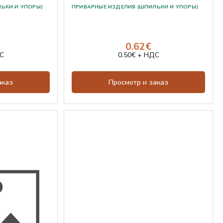
0.62€
С
0.50€ + НДС
аказ
Просмотр и заказ