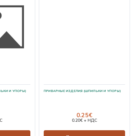
0.25€
С
0.20€ + НДС