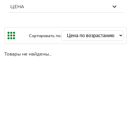
ЦЕНА
В наличии
Out Of Stock
Самая высокая цена €
Сбросить
Сортировать по:
€
€
До
Товары не найдены...