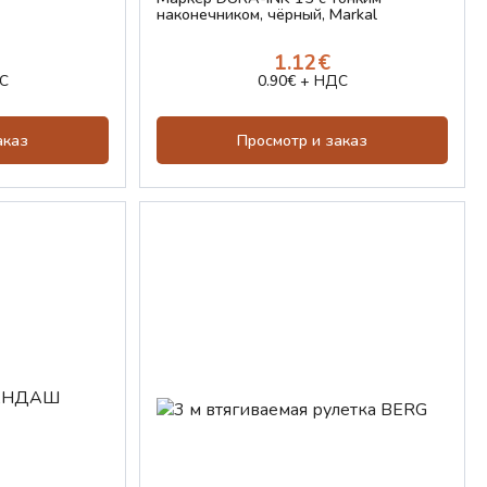
наконечником, чёрный, Markal
1.12€
С
0.90€ + НДС
аказ
Просмотр и заказ