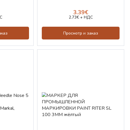
3.39€
С
2.73€ + НДС
аказ
Просмотр и заказ