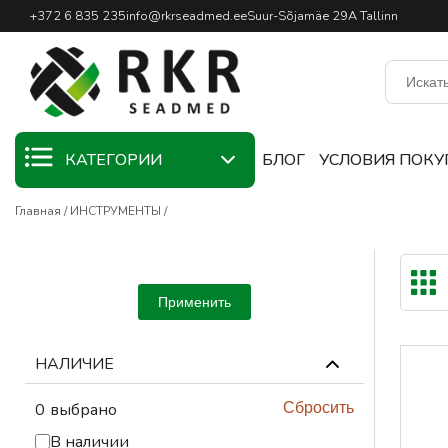
Профессиональный интернет
+372 6 835 235
info@rkrseadmed.ee
Suur-Sõjamäe 29A Tallinn
КАТЕГОРИИ
БЛОГ
УСЛОВИЯ ПОКУ
Главная
ИНСТРУМЕНТЫ
KAMPAANIA
СВАРОЧНЫЕ
МАТЕРИАЛЫ
Применить
СВАРОЧНЫЕ
ГОРЕЛКИ
НАЛИЧИЕ
СВАРОЧНОЕ
ОБОРУДОВАНИЕ
0
выбрано
Сбросить
СВАРОЧНЫЕ
В наличии