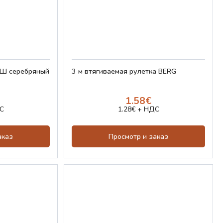
 серебряный
3 м втягиваемая рулетка BERG
1.58€
С
1.28€ + НДС
аказ
Просмотр и заказ