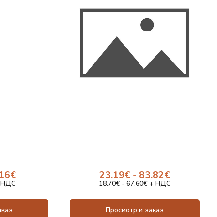
.16€
23.19€ - 83.82€
+ НДС
18.70€ - 67.60€ + НДС
аказ
Просмотр и заказ