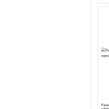
Разм
нако