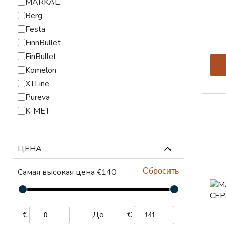
MARKAL
Berg
Festa
FinnBullet
FinBullet
Komelon
XTLine
Pureva
K-MET
ЦЕНА
Самая высокая цена €140
Сбросить
€
€
До