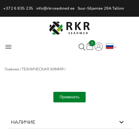
Профессиональный интернет
+372 6 835 235
info@rkrseadmed.ee
Suur-Sõjamäe 29A Tallinn
0
Главная
ТЕХНИЧЕСКАЯ ХИМИЯ
Применить
НАЛИЧИЕ
0
выбрано
Сбросить