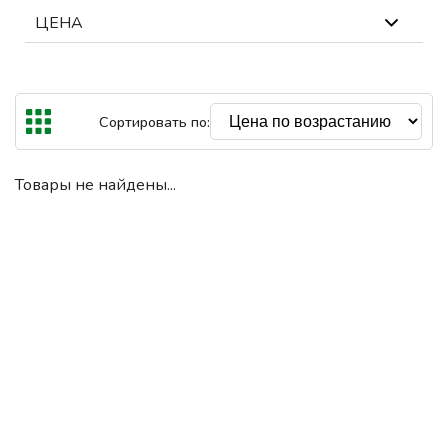
ЦЕНА
В наличии
Out Of Stock
Самая высокая цена €
Сбросить
Сортировать по:
€
€
До
Товары не найдены...