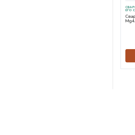
СВАРО
Свар
Mg4