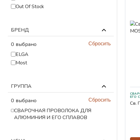
ПРИНАДЛЕЖНОСТИ
Out Of Stock
АБРАЗИВНЫЕ
МАТЕРИАЛЫ
БРЕНД
СИЗЫ
0
выбрано
Сбросить
СВАРОЧНЫЙ СТОЛ И
ELGA
ПРИСПОСОБЛЕНИЯ
Most
ПЛАЗМЕННАЯ
РЕЗКА
ГРУППА
ГАЗОВАЯ РЕЗКА
СВАРО
0
выбрано
Сбросить
ЛЕНТОЧНОПИЛЬНЫЕ
Св. 
СТАНКИ И ПОЛОТНА
СВАРОЧНАЯ ПРОВОЛОКА ДЛЯ
АЛЮМИНИЯ И ЕГО СПЛАВОВ
АВТОМАТИЗАЦИЯ
ИНСТРУМЕНТЫ