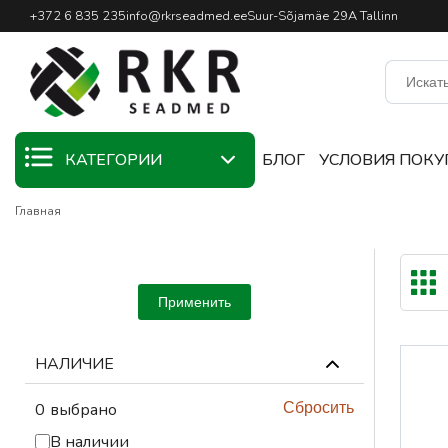
Профессиональный интернет
+372 6 835 235
info@rkrseadmed.ee
Suur-Sõjamäe 29A Tallinn
КАТЕГОРИИ
БЛОГ
УСЛОВИЯ ПОКУ
Главная
KAMPAANIA
СВАРОЧНЫЕ
МАТЕРИАЛЫ
Применить
СВАРОЧНЫЕ
ГОРЕЛКИ
НАЛИЧИЕ
СВАРОЧНОЕ
ОБОРУДОВАНИЕ
0
выбрано
Сбросить
СВАРОЧНЫЕ
В наличии