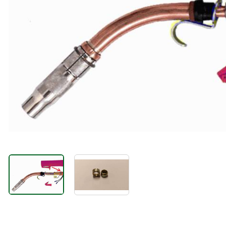
ABRASIIVMATERJALID
ISIKUKAITSE
KEEVITUSLAUD JA
RAKISTUS
PLASMALÕIKUS
GAASILÕIKUS
SAED JA LINDID
AUTOMATISEERIMINE
TÖÖRIISTAD
KEEMIATOOTED