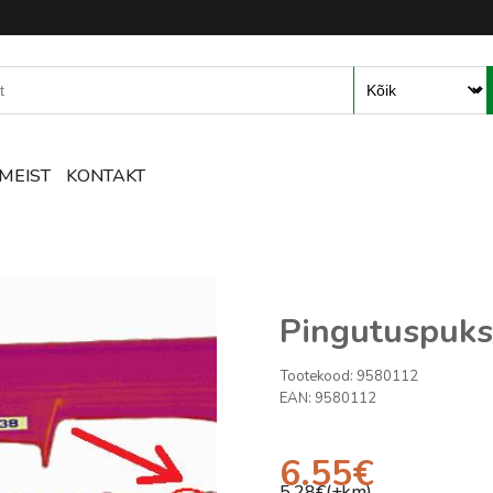
mete ja tarvikute e-pood – R
MEIST
KONTAKT
Pingutuspuks
Tootekood:
9580112
EAN:
9580112
6.55
€
5.28
€(+km)