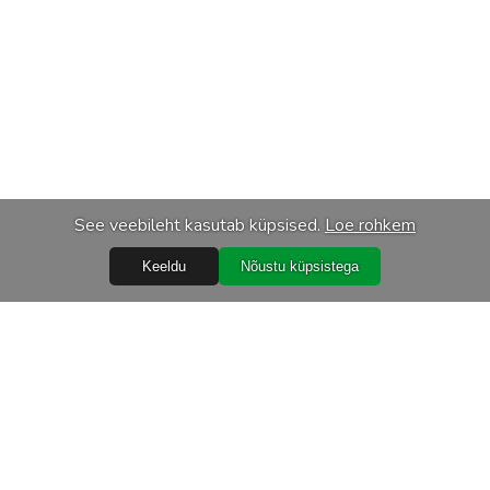
See veebileht kasutab küpsised.
Loe rohkem
Keeldu
Nõustu küpsistega
Teenused
Transport