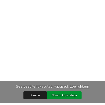
See veebileht kasutab küpsised.
Loe rohkem
Keeldu
Nõustu küpsistega