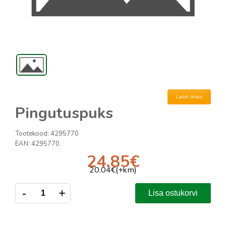
Laost otsas
Pingutuspuks
Tootekood:
4295770
EAN:
4295770
24.85
€
20.04
€(+km)
-
+
Lisa ostukorvi