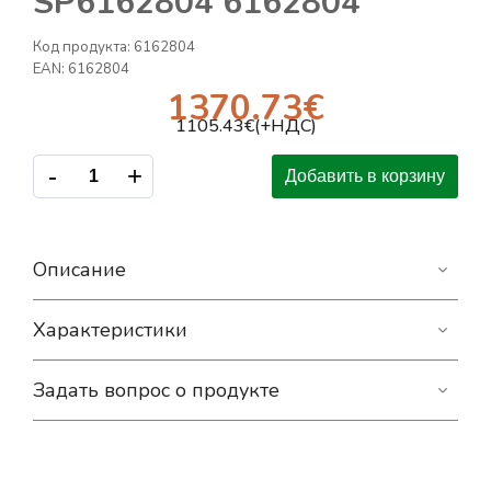
SP6162804 6162804
Код продукта:
6162804
EAN:
6162804
1370.73
€
1105.43
€(+НДС)
-
+
Добавить в корзину
Описание
Характеристики
Задать вопрос о продукте