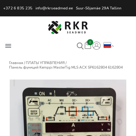
Профессиональный интернет
+372 6 835 235
info@rkrseadmed.ee
Suur-Sõjamäe 29A Tallinn
0
Главная
ПЛАТЫ УПРАВЛЕНИЯ
Панель функций Kemppi MasterTig MLS ACX SP6162804 6162804