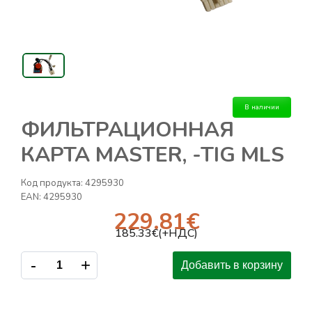
В наличии
ФИЛЬТРАЦИОННАЯ
КАРТА MASTER, -TIG MLS
Код продукта:
4295930
EAN:
4295930
229.81
€
185.33
€(+НДС)
-
+
Добавить в корзину