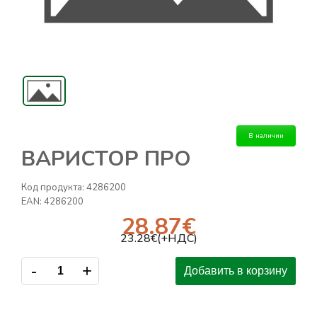
В наличии
ВАРИСТОР ПРО
Код продукта:
4286200
EAN:
4286200
28.87
€
23.28
€(+НДС)
-
+
Добавить в корзину