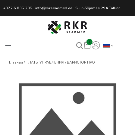
Профессиональный интернет
+372 6 835 235
info@rkrseadmed.ee
Suur-Sõjamäe 29A Tallinn
0
Главная
ПЛАТЫ УПРАВЛЕНИЯ
ВАРИСТОР ПРО