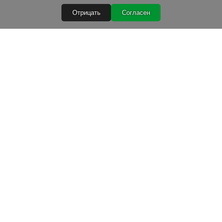
Отрицать
Согласен
Быстрые ссылки
Условия покупки
Обработка персональных данных
Гарантийные условия
Лизинг
Условия доставки
Расходные материалы для TIG 2024 2