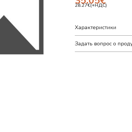
35.05
€
28.27
€(+НДС)
Характеристики
Задать вопрос о прод