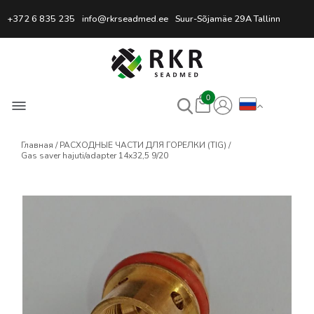
Профессиональный интернет
+372 6 835 235
info@rkrseadmed.ee
Suur-Sõjamäe 29A Tallinn
0
Главная
РАСХОДНЫЕ ЧАСТИ ДЛЯ ГОРЕЛКИ (TIG)
Gas saver hajuti/adapter 14x32,5 9/20