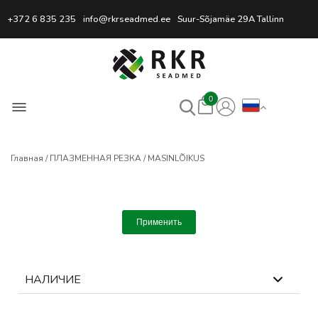
Профессиональный интернет
+372 6 835 235
info@rkrseadmed.ee
Suur-Sõjamäe 29A Tallinn
0
Главная
ПЛАЗМЕННАЯ РЕЗКА
MASINLÕIKUS
Применить
НАЛИЧИЕ
0
выбрано
Сбросить