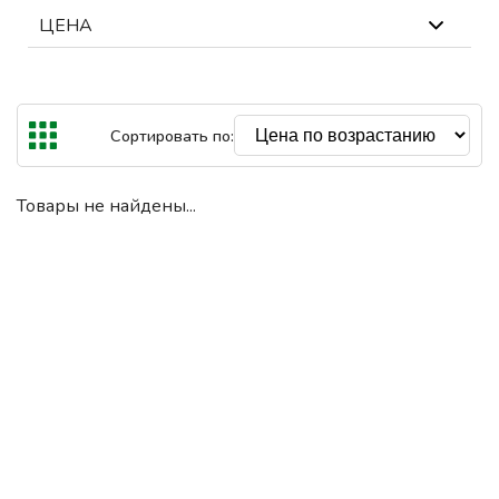
ЦЕНА
В наличии
Out Of Stock
Самая высокая цена €49000
Сбросить
Сортировать по:
€
€
До
Товары не найдены...