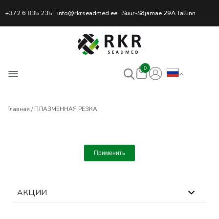
Профессиональный интернет
+372 6 835 235
info@rkrseadmed.ee
Suur-Sõjamäe 29A Tallinn
0
Главная
ПЛАЗМЕННАЯ РЕЗКА
Применить
АКЦИИ
0
выбрано
Сбросить