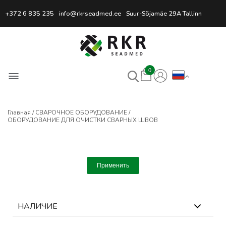
Профессиональный интернет
+372 6 835 235
info@rkrseadmed.ee
Suur-Sõjamäe 29A Tallinn
0
Главная
СВАРОЧНОЕ ОБОРУДОВАНИЕ
ОБОРУДОВАНИЕ ДЛЯ ОЧИСТКИ СВАРНЫХ ШВОВ
Применить
НАЛИЧИЕ