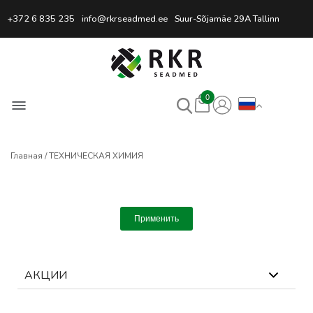
Профессиональный интернет
+372 6 835 235
info@rkrseadmed.ee
Suur-Sõjamäe 29A Tallinn
0
Главная
ТЕХНИЧЕСКАЯ ХИМИЯ
Применить
АКЦИИ
0
выбрано
Сбросить