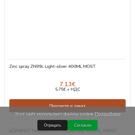
Zinc spray ZN99L Light-silver 400ML MOST
7.13€
5.75€ + НДС
Просмотр и заказ
Этот сайт использует файлы cookie
Подробнее
Отрицать
Согласен