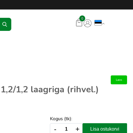
KR Seadmed
0
Laos
1,2/1,2 laagriga (rihvel.)
Kogus (tk):
-
+
Lisa ostukorvi