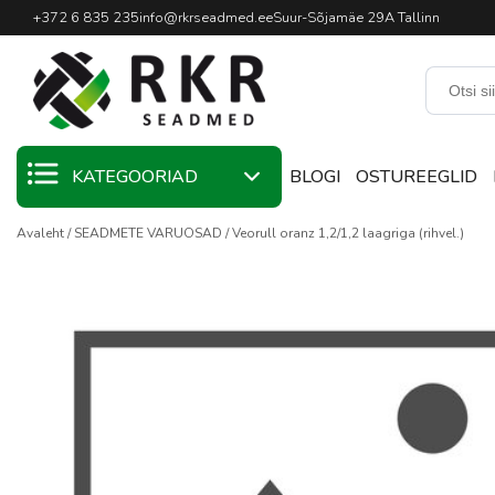
Professionaalne keevitussead
+372 6 835 235
info@rkrseadmed.ee
Suur-Sõjamäe 29A Tallinn
KATEGOORIAD
BLOGI
OSTUREEGLID
Avaleht
SEADMETE VARUOSAD
Veorull oranz 1,2/1,2 laagriga (rihvel.)
KAMPAANIA
KEEVITUSMATERJALID
KEEVITUSPÕLETID
KEEVITUSSEADMED
KEEVITUSTARVIKUD