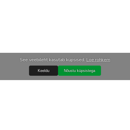
See veebileht kasutab küpsised.
Loe rohkem
Keeldu
Nõustu küpsistega
Teenused
Transport