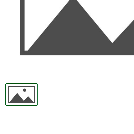
ABRASIIVMATERJALID
ISIKUKAITSE
KEEVITUSLAUD JA
RAKISTUS
PLASMALÕIKUS
GAASILÕIKUS
SAED JA LINDID
AUTOMATISEERIMINE
TÖÖRIISTAD
KEEMIATOOTED