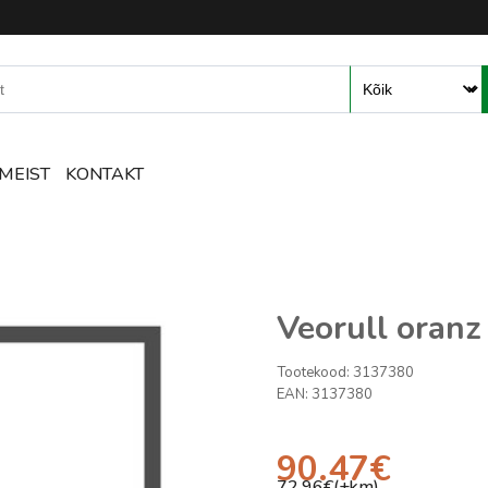
mete ja tarvikute e-pood – R
MEIST
KONTAKT
Veorull oranz 
Tootekood:
3137380
EAN:
3137380
90.47
€
72.96
€(+km)