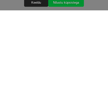
Keeldu
Nõustu küpsistega
Abiks
Ostureeglid
Isikuandmete töötlemine
Garantiitingimused
Järelmaks
Tarnetingimused
TIG kuluosad 2024 2