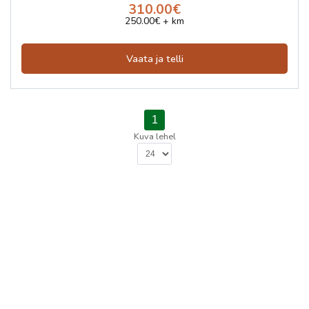
310.00€
250.00€ + km
Vaata ja telli
1
Kuva lehel