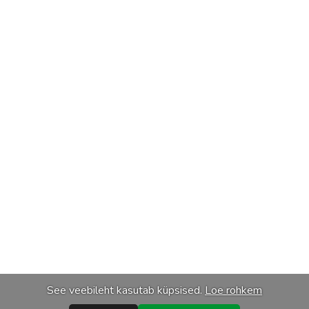
See veebileht kasutab küpsised.
Loe rohkem