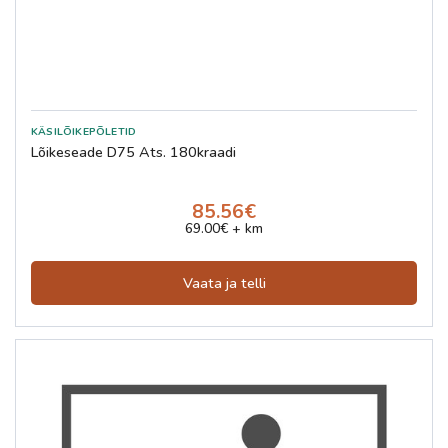
Lõikeseade D75 Ats. 180kraadi
85.56€
69.00€ + km
Vaata ja telli