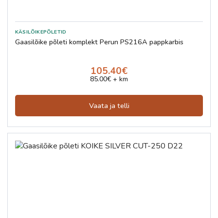
Gaasilõike põleti komplekt Perun PS216A pappkarbis
105.40€
85.00€ + km
Vaata ja telli