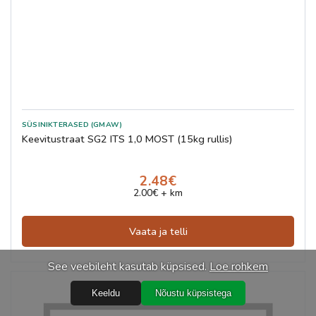
SÜSINIKTERASED (GMAW)
Keevitustraat SG2 ITS 1,0 MOST (15kg rullis)
2.48€
2.00€ + km
Vaata ja telli
See veebileht kasutab küpsised.
Loe rohkem
Keeldu
Nõustu küpsistega