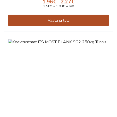
1.96€ - 2.27€
1.58€ - 1.83€ + km
Vaata ja telli