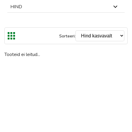
HIND
Laos
Laost otsas
Kõrgeim hind on €9800
Tühjenda
Sorteeri:
€
€
Kuni
Tooteid ei leitud...