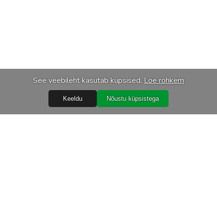
See veebileht kasutab küpsised.
Loe rohkem
Keeldu
Nõustu küpsistega
Abiks